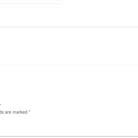
”
lds are marked
*