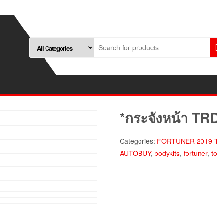
*กระจังหน้า TR
Categories:
FORTUNER 2019 
AUTOBUY
,
bodykits
,
fortuner
,
t