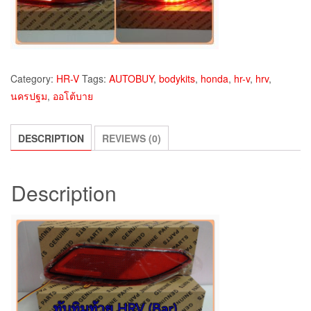
Category:
HR-V
Tags:
AUTOBUY
,
bodykits
,
honda
,
hr-v
,
hrv
,
นครปฐม
,
ออโต้บาย
DESCRIPTION
REVIEWS (0)
Description