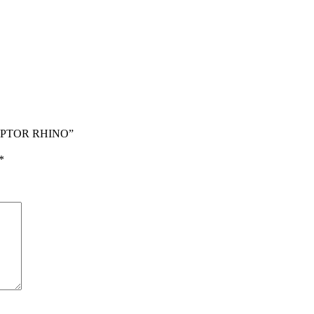
 RAPTOR RHINO”
*