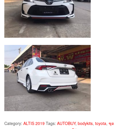
Category:
ALTIS 2019
Tags:
AUTOBUY
,
bodykits
,
toyota
,
ชุด