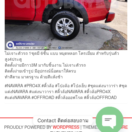
ไม่เจาะตัวรถ 1ชุดมี 6ชิ้น แบบ หมุดหลอก โครเมี่ยม สำหรับรุ่นตัว
สูง4ประตู
ติดตั้งง่ายมีกาว3M มากับชิ้นงาน ไม่เจาะตัวรถ
ติดตั้งง่ายเข้ารูป มีอุปกรณ์น็อตมาให้ครบ
ทำสีตาม มาตรฐาน ด้วยสีแห้งช้า
#NAVARA #PRO4X #คิ้วล้อ #โป่งล้อ #โป่งเย็บ #ชุดแต่งนาวาร่า #ชุด
แต่งNAVARA #แต่งนาวารา #คิ้วล้อNAVARA #คิ้วล้อPRO4X
#แต่งNAVARA #OFFROAD #คิ้วล้อออฟโรด #คิ้วล้อOFFROAD
Contact ติดต่อสอบถาม
PROUDLY POWERED BY
WORDPRESS
|
THEME:
ALPHA STORE