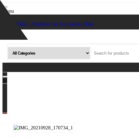
Toggle
Menu
navigation
Toggle
Menu
navigation
OUR PRODUCTS
ตะกร้าสินค้า
CONTACT US