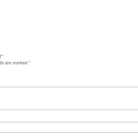
T”
lds are marked
*