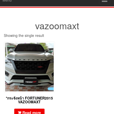
Menu
Toggl
navig
vazoomaxt
Showing the single result
*กระจังหน้า FORTUNER2015
VAZOOMAXT
Read more