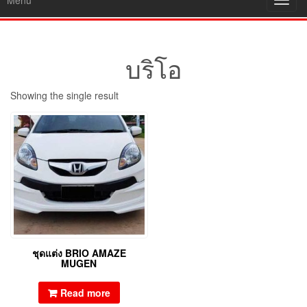
Menu
Toggl
navig
บริโอ
Showing the single result
ชุดแต่ง BRIO AMAZE
MUGEN
Read more