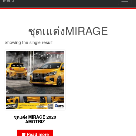
Menu
Toggl
navig
ชุดเแต่งMIRAGE
Showing the single result
ชุดแต่ง MIRAGE 2020
AMOTRIZ
Read more